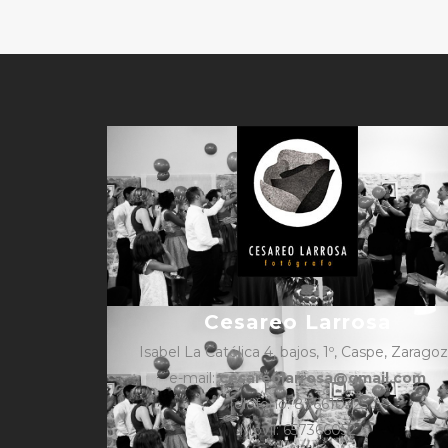
Cesareo Larrosa
Isabel La Católica 4, bajos, 1º, Caspe, Zarago
e-mail:
cesareolarrosa@gmail.com
Teléfono: 876610325
Móvil: 657366052