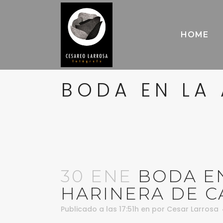
HOME
BODA EN LA
30 ENE
BODA EN
HARINERA DE C
Publicado a las 17:51h
en
por
Cesar Larrosa