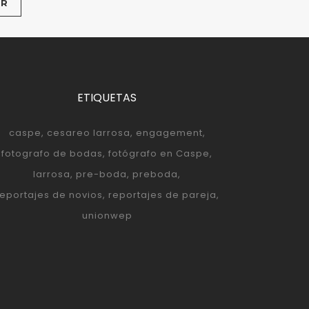
ETIQUETAS
caspe
cesareo larrosa
engagement
fotografo de bodas
fotógrafo en Caspe
larrosa
pre-boda
preboda
reportajes de novios
reportajes de pareja
unionwep