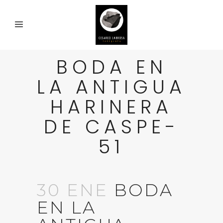
BODA EN
LA ANTIGUA
HARINERA
DE CASPE-
51
30 ENE
BODA
EN LA