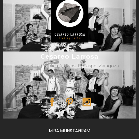
Cesareo Larrosa
Isabel La Católica 4, bajos, 1º, Caspe, Zaragoza
e-mail:
cesareolarrosa@gmail.com
Teléfono: 876610325
Móvil: 657366052
MIRA MI INSTAGRAM