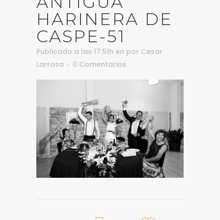
ANTIGUA
HARINERA DE
CASPE-51
Publicado a las 17:51h
en
por
Cesar
Larrosa
0 Comentarios