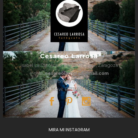
Cesareo Larrosa
Isabel La Católica 4, bajos, 1º, Caspe, Zaragoza
e-mail:
cesareolarrosa@gmail.com
Teléfono: 876610325
Móvil: 657366052
MIRA MI INSTAGRAM