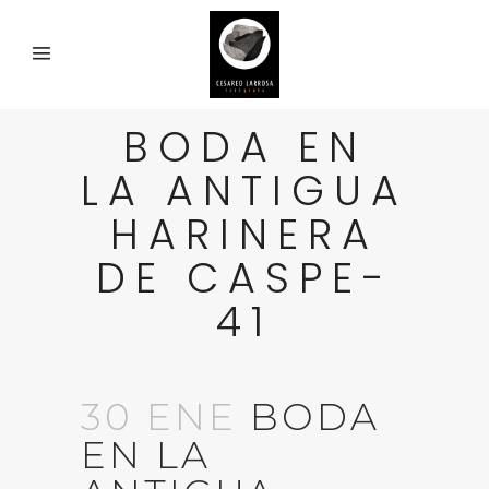
BODA EN
LA ANTIGUA
HARINERA
DE CASPE-
41
30 ENE
BODA
EN LA