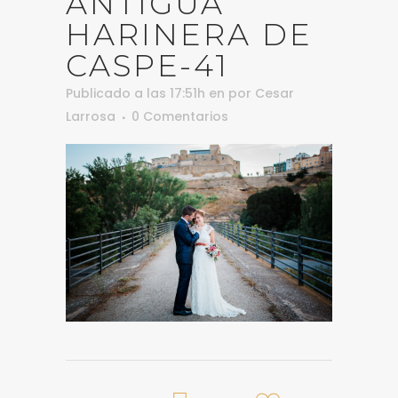
ANTIGUA
HARINERA DE
CASPE-41
Publicado a las 17:51h
en
por
Cesar
Larrosa
0 Comentarios