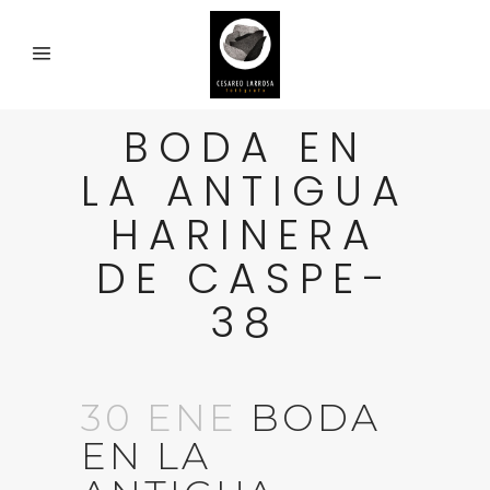
BODA EN
LA ANTIGUA
HARINERA
DE CASPE-
38
30 ENE
BODA
EN LA