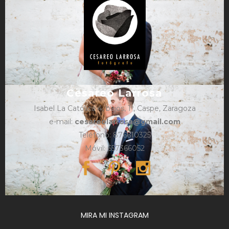
Cesareo Larrosa
Isabel La Católica 4, bajos, 1º, Caspe, Zaragoza
e-mail:
cesareolarrosa@gmail.com
Teléfono: 876610325
Móvil: 657366052
MIRA MI INSTAGRAM