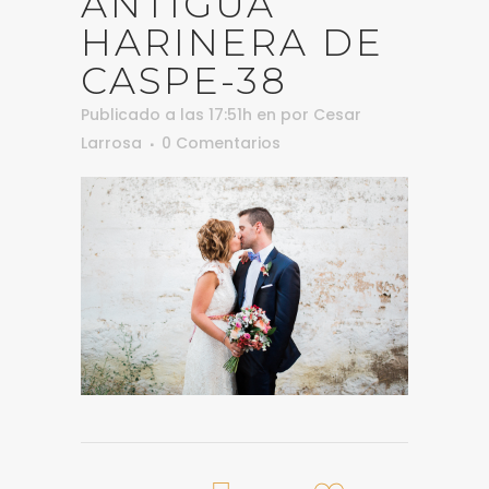
ANTIGUA
HARINERA DE
CASPE-38
Publicado a las 17:51h
en
por
Cesar
Larrosa
0 Comentarios