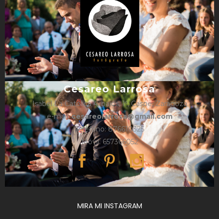
Cesareo Larrosa
Isabel La Católica 4, bajos, 1º, Caspe, Zaragoza
e-mail:
cesareolarrosa@gmail.com
Teléfono: 876610325
Móvil: 657366052
MIRA MI INSTAGRAM