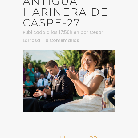
ANTIGUA
HARINERA DE
CASPE-27
Publicado a las 17:50h
en
por
Cesar
Larrosa
0 Comentarios