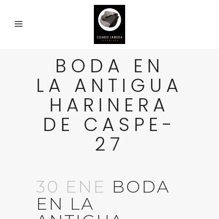
BODA EN
LA ANTIGUA
HARINERA
DE CASPE-
27
30 ENE
BODA
EN LA