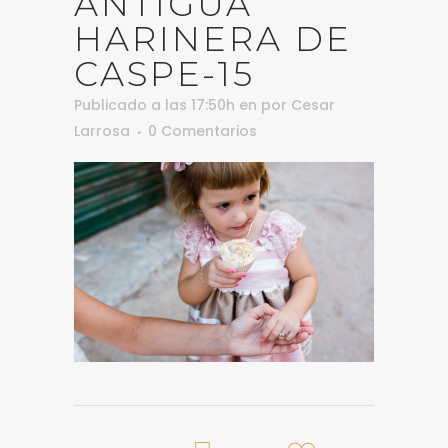
ANTIGUA
HARINERA DE
CASPE-15
Publicado a las 17:50h
en
por
Cesar
Larrosa
0 Comentarios