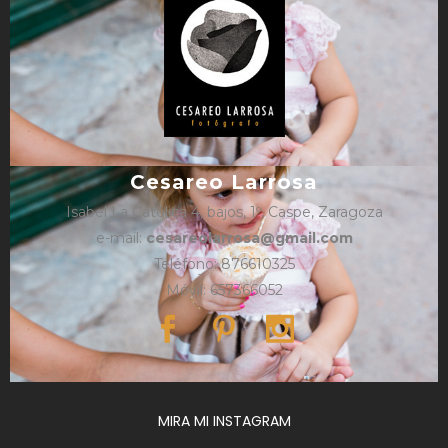
Cesareo Larrosa
Isabel La Católica 4, bajos, 1º, Caspe, Zaragoza
e-mail:
cesareolarrosa@gmail.com
Teléfono: 876610325
Móvil: 657366052
MIRA MI INSTAGRAM