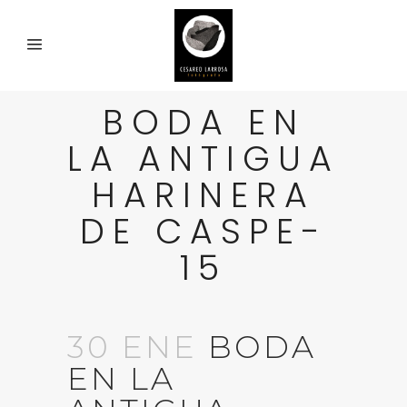
BODA EN
LA ANTIGUA
HARINERA
DE CASPE-
15
30 ENE
BODA
EN LA