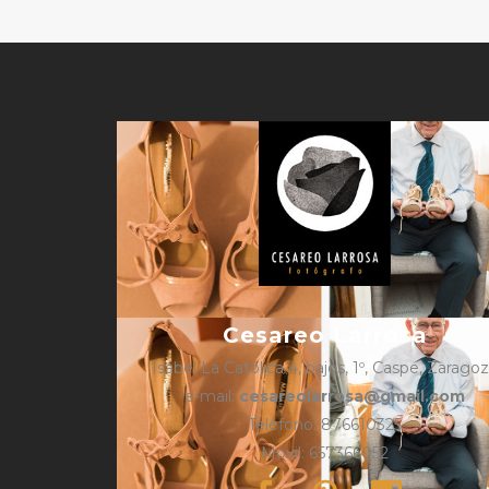
Cesareo Larrosa
Isabel La Católica 4, bajos, 1º, Caspe, Zarago
e-mail:
cesareolarrosa@gmail.com
Teléfono: 876610325
Móvil: 657366052