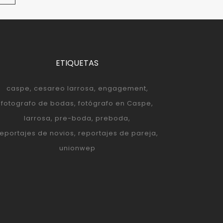
ETIQUETAS
caspe
cesareo larrosa
engagement
fotografo de bodas
fotógrafo en Caspe
larrosa
pre-boda
preboda
reportajes de novios
reportajes de pareja
unionwep