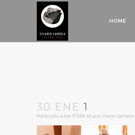
HOME
30 ENE
1
Publicado a las 17:50h
en
por
Cesar Larrosa