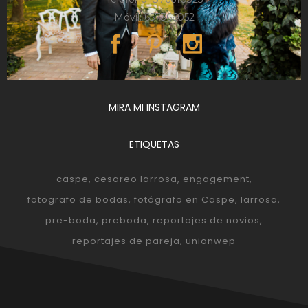
Móvil: 657366052
MIRA MI INSTAGRAM
ETIQUETAS
caspe
cesareo larrosa
engagement
fotografo de bodas
fotógrafo en Caspe
larrosa
pre-boda
preboda
reportajes de novios
reportajes de pareja
unionwep