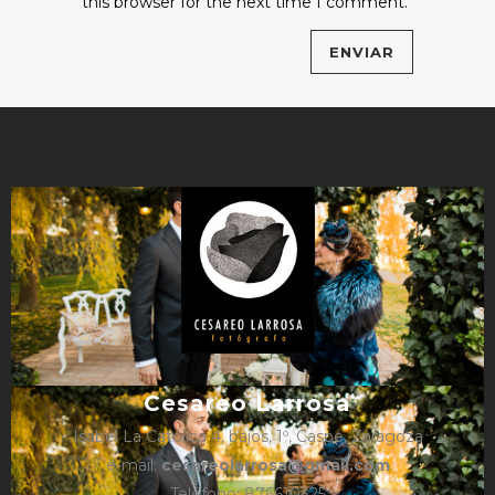
this browser for the next time I comment.
Cesareo Larrosa
Isabel La Católica 4, bajos, 1º, Caspe, Zaragoza
e-mail:
cesareolarrosa@gmail.com
Teléfono: 876610325