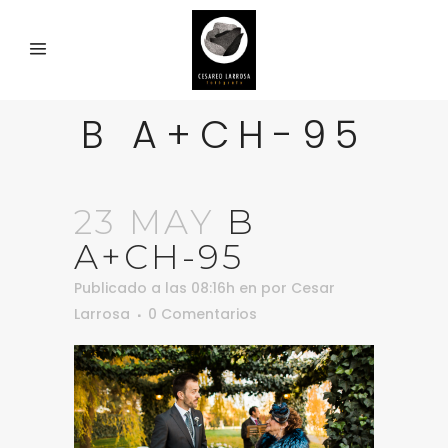
B A+CH-95
23 MAY
B
A+CH-95
Publicado a las 08:16h
en
por
Cesar
Larrosa
0 Comentarios