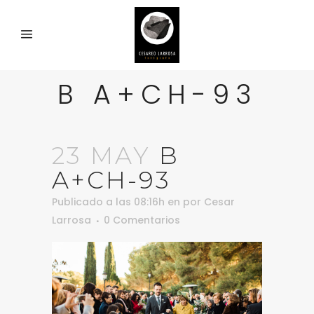
B A+CH-93
23 MAY
B
A+CH-93
Publicado a las 08:16h
en
por
Cesar
Larrosa
0 Comentarios