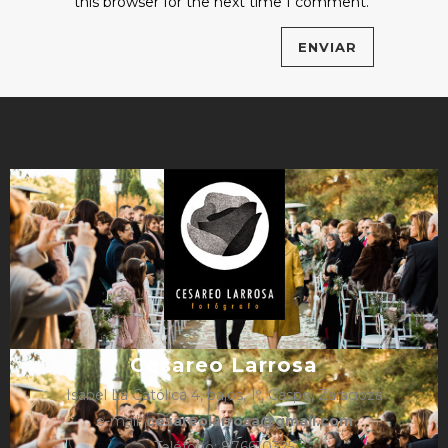
this browser for the next time I comment.
Cesareo Larrosa
Isabel La Católica 4, bajos, 1º, Caspe, Zaragoza
e-mail:
cesareolarrosa@gmail.com
Teléfono: 876610325