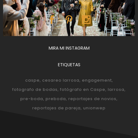
Móvil: 657366052
MIRA MI INSTAGRAM
ETIQUETAS
caspe
cesareo larrosa
engagement
fotografo de bodas
fotógrafo en Caspe
larrosa
pre-boda
preboda
reportajes de novios
reportajes de pareja
unionwep