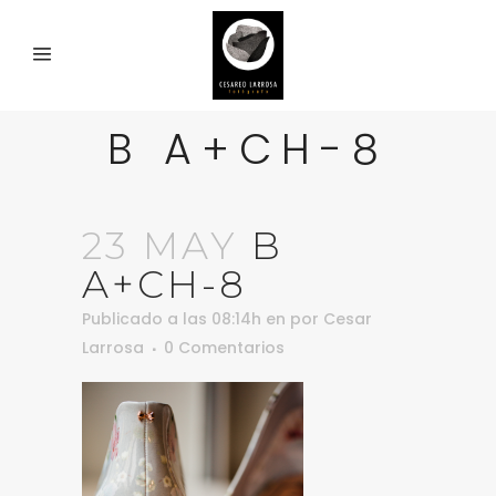
B A+CH-8
23 MAY
B
A+CH-8
Publicado a las 08:14h
en
por
Cesar
Larrosa
0 Comentarios