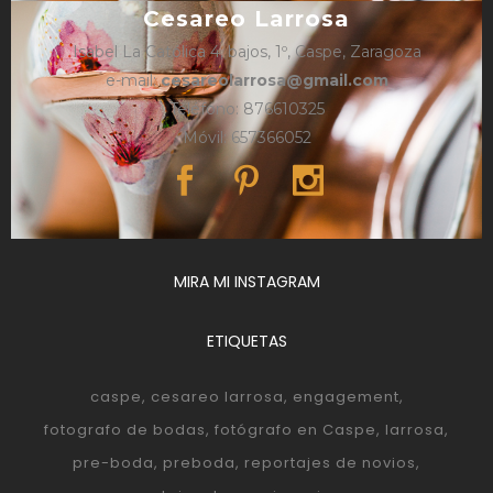
Cesareo Larrosa
Isabel La Católica 4, bajos, 1º, Caspe, Zaragoza
e-mail:
cesareolarrosa@gmail.com
Teléfono: 876610325
Móvil: 657366052
MIRA MI INSTAGRAM
ETIQUETAS
caspe
cesareo larrosa
engagement
fotografo de bodas
fotógrafo en Caspe
larrosa
pre-boda
preboda
reportajes de novios