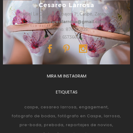
Cesareo Larrosa
Isabel La Católica 4, bajos, 1º, Caspe, Zaragoza
e-mail:
cesareolarrosa@gmail.com
Teléfono: 876610325
Móvil: 657366052
MIRA MI INSTAGRAM
ETIQUETAS
caspe
cesareo larrosa
engagement
fotografo de bodas
fotógrafo en Caspe
larrosa
pre-boda
preboda
reportajes de novios