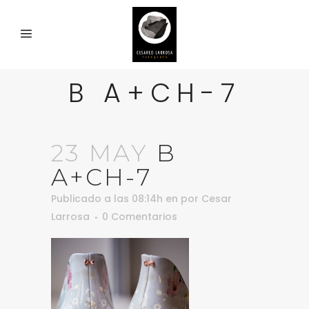
B A+CH-7
23 MAY
B
A+CH-7
Publicado a las 08:14h
en
por
Cesar
Larrosa
0 Comentarios