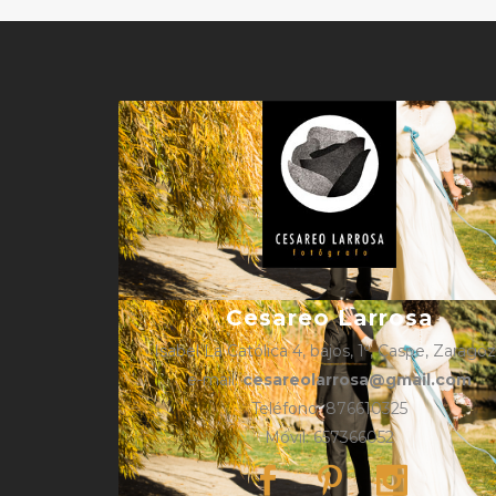
Cesareo Larrosa
Isabel La Católica 4, bajos, 1º, Caspe, Zarago
e-mail:
cesareolarrosa@gmail.com
Teléfono: 876610325
Móvil: 657366052