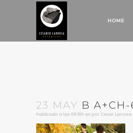
HOME
23 MAY
B A+CH-
Publicado a las 08:16h
en
por
Cesar Larrosa