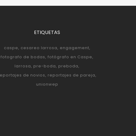
ETIQUETAS
caspe
cesareo larrosa
engagement
fotografo de bodas
fotógrafo en Caspe
larrosa
pre-boda
preboda
reportajes de novios
reportajes de pareja
unionwep