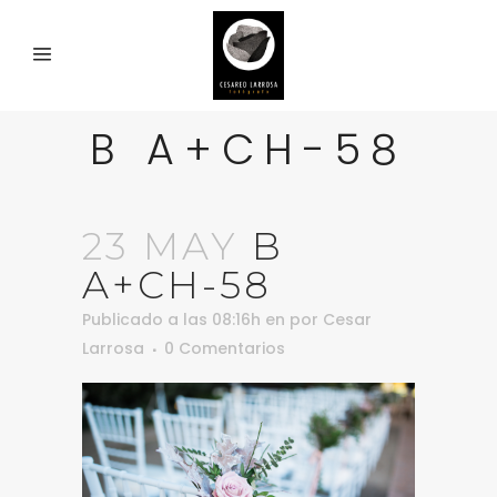
B A+CH-58
23 MAY
B
A+CH-58
Publicado a las 08:16h
en
por
Cesar
Larrosa
0 Comentarios