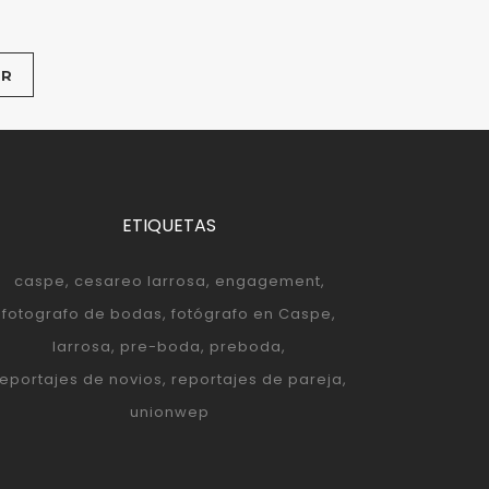
ETIQUETAS
caspe
cesareo larrosa
engagement
fotografo de bodas
fotógrafo en Caspe
larrosa
pre-boda
preboda
reportajes de novios
reportajes de pareja
unionwep