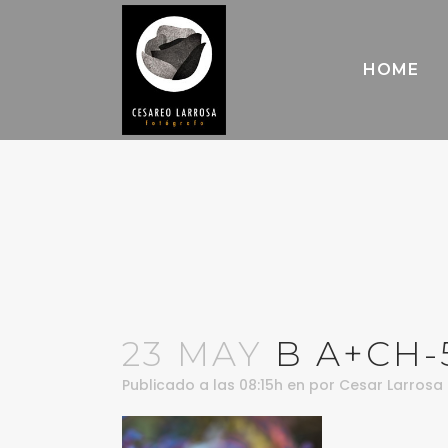
HOME
23 MAY
B A+CH-
Publicado a las 08:15h
en
por
Cesar Larrosa