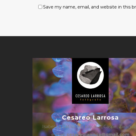
Save my name, email, and website in this b
Cesareo Larrosa
Isabel La Católica 4, bajos, 1º, Caspe, Zarago
e-mail:
cesareolarrosa@gmail.com