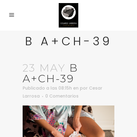
B A+CH-39
23 MAY
B
A+CH-39
Publicado a las 08:15h
en
por
Cesar
Larrosa
0 Comentarios