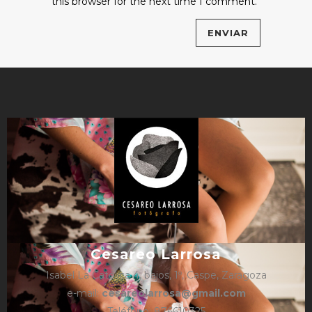
this browser for the next time I comment.
Cesareo Larrosa
Isabel La Católica 4, bajos, 1º, Caspe, Zaragoza
e-mail:
cesareolarrosa@gmail.com
Teléfono: 876610325