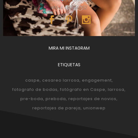
Móvil: 657366052
MIRA MI INSTAGRAM
ETIQUETAS
caspe
cesareo larrosa
engagement
fotografo de bodas
fotógrafo en Caspe
larrosa
pre-boda
preboda
reportajes de novios
reportajes de pareja
unionwep