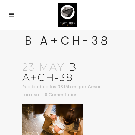
B A+CH-38
23 MAY
B
A+CH-38
Publicado a las 08:15h
en
por
Cesar
Larrosa
0 Comentarios