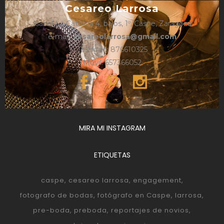
Cesareo Larrosa
Isabel La Católica 4, bajos, 1º, Caspe, Zaragoza
e-mail:
cesareolarrosa@gmail.com
Teléfono: 876610325
Móvil: 657366052
MIRA MI INSTAGRAM
ETIQUETAS
caspe
cesareo larrosa
engagement
fotografo de bodas
fotógrafo en Caspe
larrosa
pre-boda
preboda
reportajes de novios