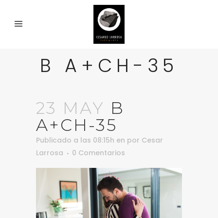
B A+CH-35
23 MAY
B
A+CH-35
Publicado a las 08:15h
en
por
Cesar
Larrosa
0 Comentarios