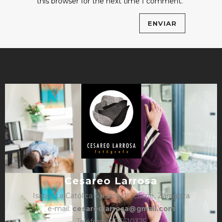
this browser for the next time I comment.
Cesareo Larrosa
Isabel La Católica 4, bajos, 1º, Caspe, Zaragoza
e-mail:
cesareolarrosa@gmail.com
Teléfono: 876610325