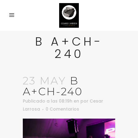
B A+CH-
240
23 MAY
B
A+CH-240
Publicado a las 08:19h
en
por
Cesar
Larrosa
0 Comentarios