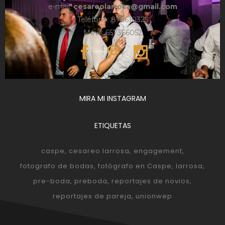
e-mail:
cesareolarrosa@gmail.com
Teléfono: 876610325
Móvil: 657366052
MIRA MI INSTAGRAM
ETIQUETAS
caspe
cesareo larrosa
engagement
fotografo de bodas
fotógrafo en Caspe
larrosa
pre-boda
preboda
reportajes de novios
reportajes de pareja
unionwep