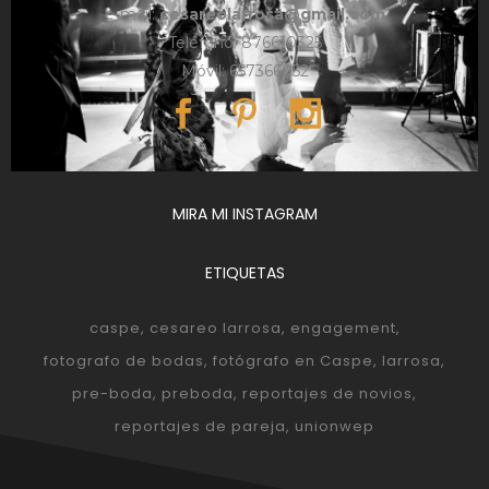
e-mail:
cesareolarrosa@gmail.com
Teléfono: 876610325
Móvil: 657366052
MIRA MI INSTAGRAM
ETIQUETAS
caspe
cesareo larrosa
engagement
fotografo de bodas
fotógrafo en Caspe
larrosa
pre-boda
preboda
reportajes de novios
reportajes de pareja
unionwep