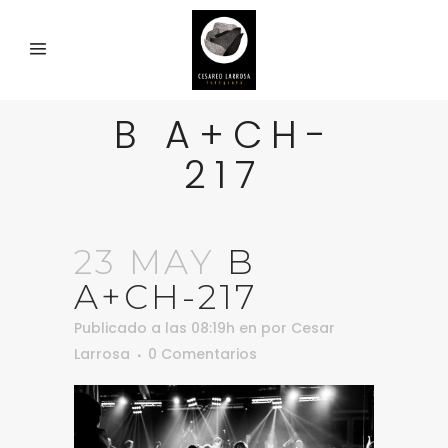
B A+CH-
217
23 MAY
B
A+CH-217
Publicado a las 08:19h
en
por
Cesar
Larrosa
0 Comentarios