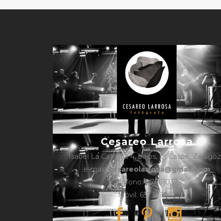
Cesareo Larrosa
Isabel La Católica 4, bajos, 1º, Caspe, Zarago
e-mail:
cesareolarrosa@gmail.com
Teléfono: 876610325
Móvil: 657366052