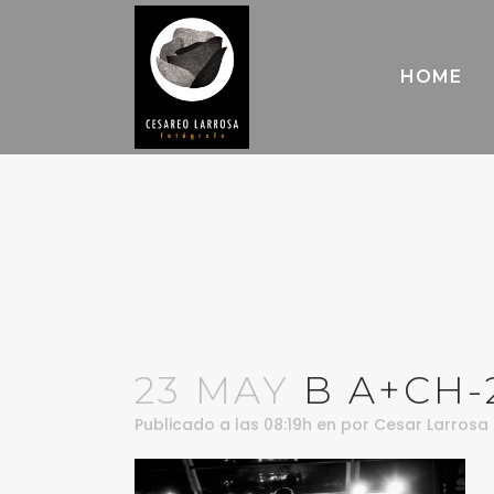
HOME
23 MAY
B A+CH-
Publicado a las 08:19h
en
por
Cesar Larrosa