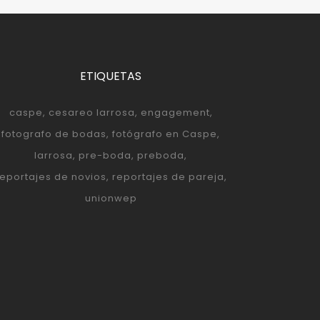
ETIQUETAS
caspe
cesareo larrosa
engagement
fotografo de bodas
fotógrafo en Caspe
larrosa
pre-boda
preboda
reportajes de novios
reportajes de pareja
unionwep