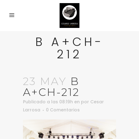
B A+CH-
212
23 MAY
B
A+CH-212
Publicado a las 08:19h
en
por
Cesar
Larrosa
0 Comentarios