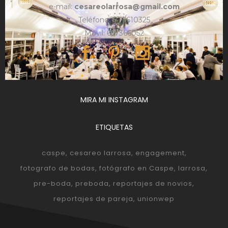
e-mail:
cesareolarrosa@gmail.com
Teléfono: 876610325
Móvil: 657366052
MIRA MI INSTAGRAM
ETIQUETAS
caspe
cesareo larrosa
engagement
fotografo de bodas
fotógrafo en Caspe
larrosa
pre-boda
preboda
reportajes de novios
reportajes de pareja
unionwep