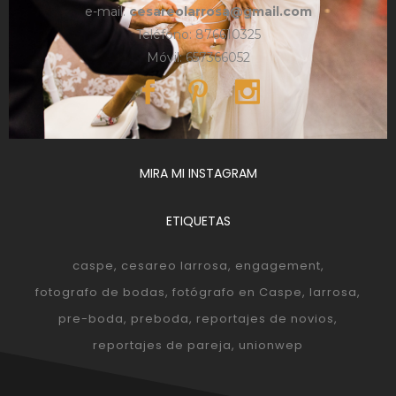
e-mail:
cesareolarrosa@gmail.com
Teléfono: 876610325
Móvil: 657366052
MIRA MI INSTAGRAM
ETIQUETAS
caspe
cesareo larrosa
engagement
fotografo de bodas
fotógrafo en Caspe
larrosa
pre-boda
preboda
reportajes de novios
reportajes de pareja
unionwep