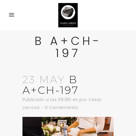
B A+CH-
197
23 MAY
B
A+CH-197
Publicado a las 08:18h
en
por
Cesar
Larrosa
0 Comentarios