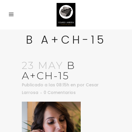
B A+CH-15
23 MAY
B
A+CH-15
Publicado a las 08:15h
en
por
Cesar
Larrosa
0 Comentarios