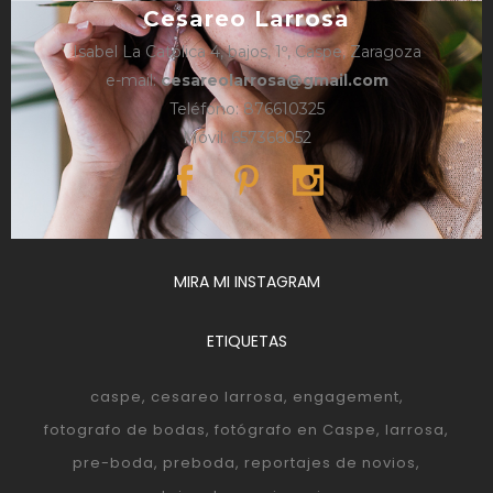
Cesareo Larrosa
Isabel La Católica 4, bajos, 1º, Caspe, Zaragoza
e-mail:
cesareolarrosa@gmail.com
Teléfono: 876610325
Móvil: 657366052
MIRA MI INSTAGRAM
ETIQUETAS
caspe
cesareo larrosa
engagement
fotografo de bodas
fotógrafo en Caspe
larrosa
pre-boda
preboda
reportajes de novios