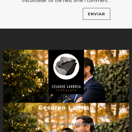
this browser for the next time I comment.
Cesareo Larrosa
Isabel La Católica 4, bajos, 1º, Caspe, Zaragoza
e-mail:
cesareolarrosa@gmail.com
Teléfono: 876610325