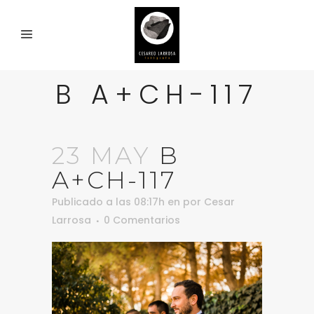
B A+CH-117
23 MAY
B
A+CH-117
Publicado a las 08:17h
en
por
Cesar
Larrosa
0 Comentarios