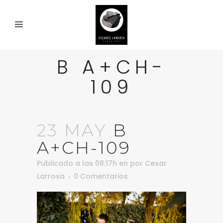
B A+CH-
109
23 MAY
B
A+CH-109
Publicado a las 08:17h
en
por
Cesar
Larrosa
0 Comentarios