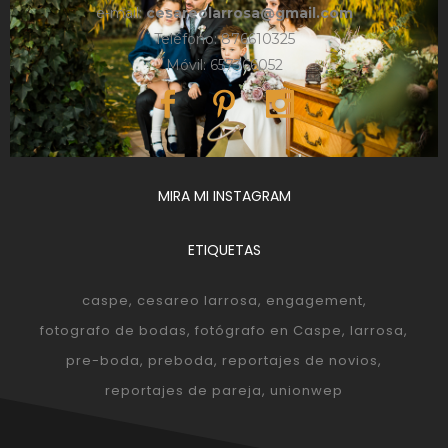
e-mail:
cesareolarrosa@gmail.com
Teléfono: 876610325
Móvil: 657366052
MIRA MI INSTAGRAM
ETIQUETAS
caspe
cesareo larrosa
engagement
fotografo de bodas
fotógrafo en Caspe
larrosa
pre-boda
preboda
reportajes de novios
reportajes de pareja
unionwep