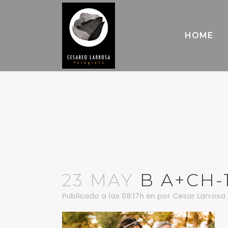
HOME
23 MAY
B A+CH-
Publicado a las 08:17h
en
por
Cesar Larrosa