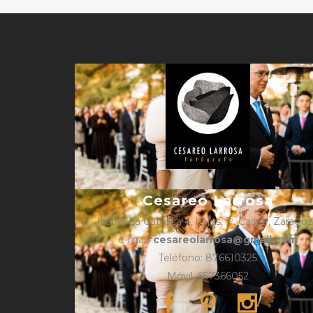
Cesareo Larrosa
Isabel La Católica 4, bajos, 1º, Caspe, Zarago
e-mail:
cesareolarrosa@gmail.com
Teléfono: 876610325
Móvil: 657366052