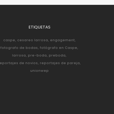
ETIQUETAS
caspe
cesareo larrosa
engagement
fotografo de bodas
fotógrafo en Caspe
larrosa
pre-boda
preboda
reportajes de novios
reportajes de pareja
unionwep