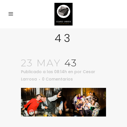
43
23 MAY
43
Publicado a las 08:14h
en
por
Cesar
Larrosa
0 Comentarios