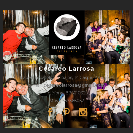
Cesareo Larrosa
Isabel La Católica 4, bajos, 1º, Caspe, Zaragoza
e-mail:
cesareolarrosa@gmail.com
Teléfono: 876610325
Móvil: 657366052