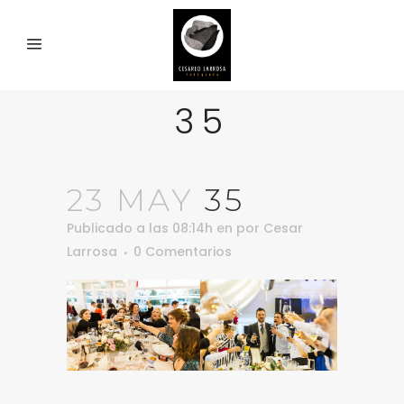
35
23 MAY
35
Publicado a las 08:14h
en
por
Cesar
Larrosa
0 Comentarios