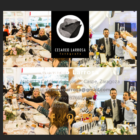
Cesareo Larrosa
Isabel La Católica 4, bajos, 1º, Caspe, Zaragoza
e-mail:
cesareolarrosa@gmail.com
Teléfono: 876610325
Móvil: 657366052