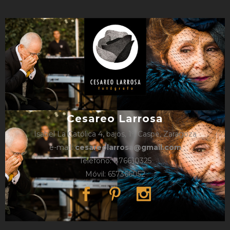
Cesareo Larrosa
Isabel La Católica 4, bajos, 1º, Caspe, Zaragoza
e-mail:
cesareolarrosa@gmail.com
Teléfono: 876610325
Móvil: 657366052