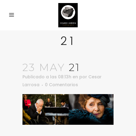
21
23 MAY
21
Publicado a las 08:13h
en
por
Cesar
Larrosa
0 Comentarios