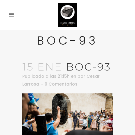
BOC-93
15 ENE
BOC-93
Publicado a las 21:15h
en
por
Cesar
Larrosa
0 Comentarios