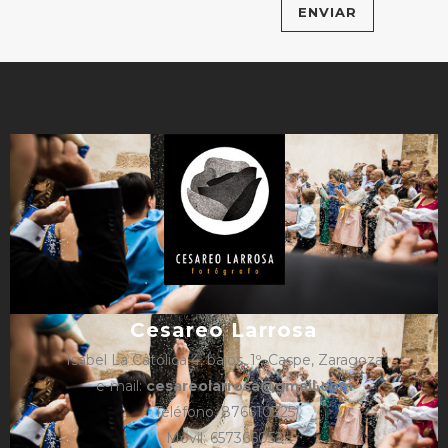
Cesareo Larrosa
Isabel La Católica 4, bajos, 1º, Caspe, Zaragoza
e-mail:
cesareolarrosa@gmail.com
Teléfono: 876610325
Móvil: 657366052