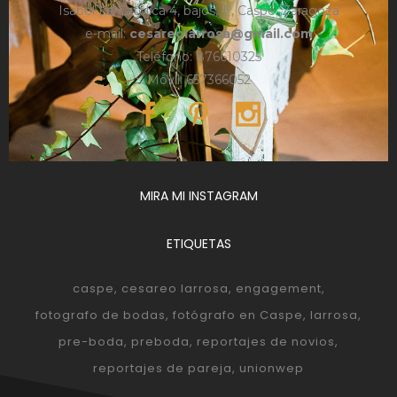
Isabel La Católica 4, bajos, 1º, Caspe, Zaragoza
e-mail:
cesareolarrosa@gmail.com
Teléfono: 876610325
Móvil: 657366052
MIRA MI INSTAGRAM
ETIQUETAS
caspe
cesareo larrosa
engagement
fotografo de bodas
fotógrafo en Caspe
larrosa
pre-boda
preboda
reportajes de novios
reportajes de pareja
unionwep