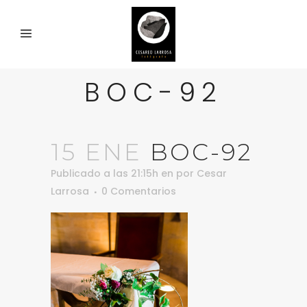
BOC-92
15 ENE
BOC-92
Publicado a las 21:15h
en
por
Cesar
Larrosa
0 Comentarios