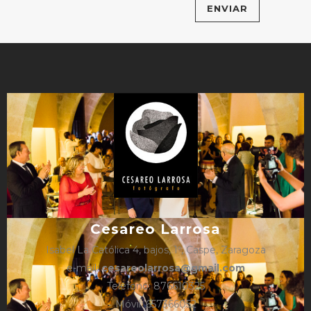
Cesareo Larrosa
Isabel La Católica 4, bajos, 1º, Caspe, Zaragoza
e-mail:
cesareolarrosa@gmail.com
Teléfono: 876610325
Móvil: 657366052