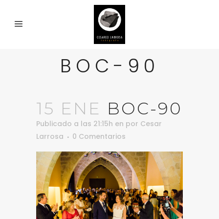
BOC-90
15 ENE
BOC-90
Publicado a las 21:15h
en
por
Cesar
Larrosa
0 Comentarios