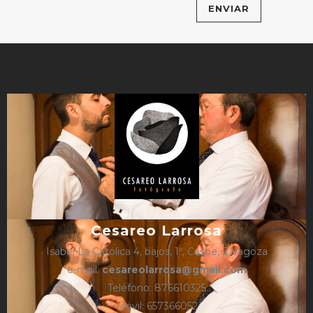
Cesareo Larrosa
Isabel La Católica 4, bajos, 1º, Caspe, Zaragoza
e-mail:
cesareolarrosa@gmail.com
Teléfono: 876610325
Móvil: 657366052