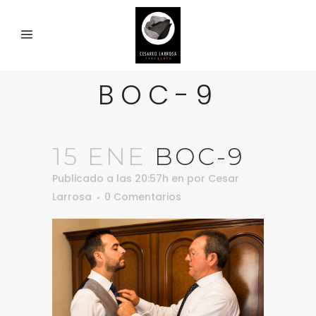
BOC-9
15 ENE
BOC-9
Publicado a las 20:57h
en
por
Cesar
Larrosa
0 Comentarios