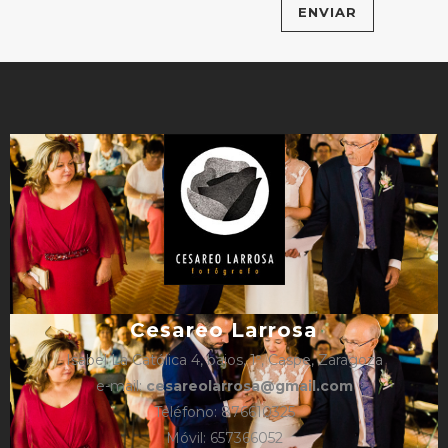
Cesareo Larrosa
Isabel La Católica 4, bajos, 1º, Caspe, Zaragoza
e-mail:
cesareolarrosa@gmail.com
Teléfono: 876610325
Móvil: 657366052