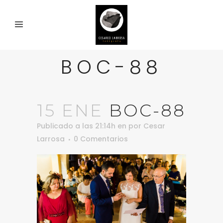
BOC-88
15 ENE
BOC-88
Publicado a las 21:14h
en
por
Cesar
Larrosa
0 Comentarios