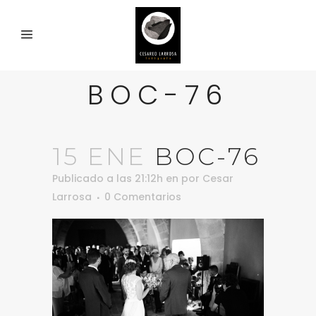
BOC-76
15 ENE
BOC-76
Publicado a las 21:12h
en
por
Cesar
Larrosa
0 Comentarios