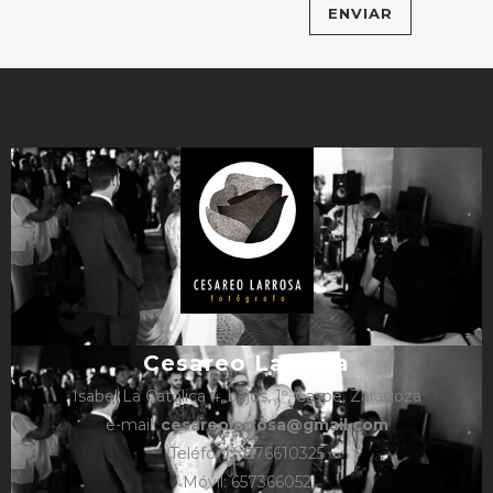
Cesareo Larrosa
Isabel La Católica 4, bajos, 1º, Caspe, Zaragoza
e-mail:
cesareolarrosa@gmail.com
Teléfono: 876610325
Móvil: 657366052