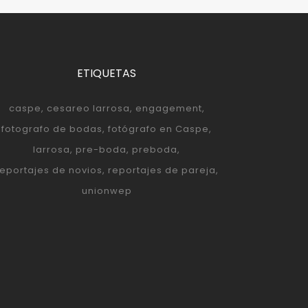
ETIQUETAS
caspe
cesareo larrosa
engagement
fotografo de bodas
fotógrafo en Caspe
larrosa
pre-boda
preboda
reportajes de novios
reportajes de pareja
unionwep