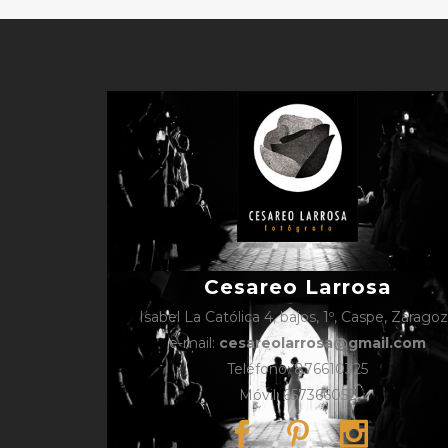
Cesareo Larrosa
Isabel La Católica 4, bajos, 1º, Caspe, Zarago
e-mail:
cesareolarrosa@gmail.com
Teléfono: 876610325
Móvil: 657366052