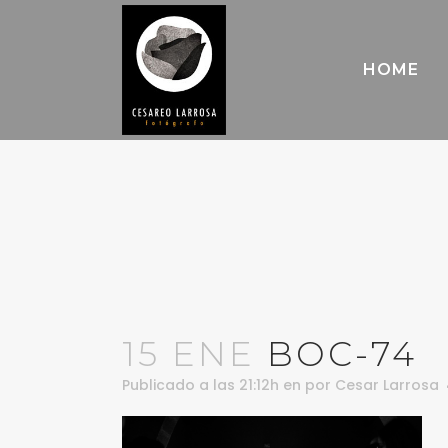
HOME
15 ENE
BOC-74
Publicado a las 21:12h
en
por
Cesar Larrosa