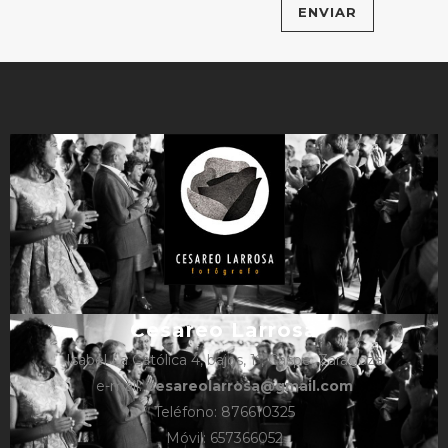
Cesareo Larrosa
Isabel La Católica 4, bajos, 1º, Caspe, Zaragoza
e-mail:
cesareolarrosa@gmail.com
Teléfono: 876610325
Móvil: 657366052