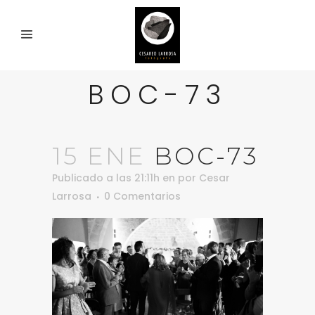
BOC-73
15 ENE
BOC-73
Publicado a las 21:11h
en
por
Cesar
Larrosa
0 Comentarios