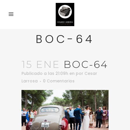
BOC-64
15 ENE
BOC-64
Publicado a las 21:09h
en
por
Cesar
Larrosa
0 Comentarios