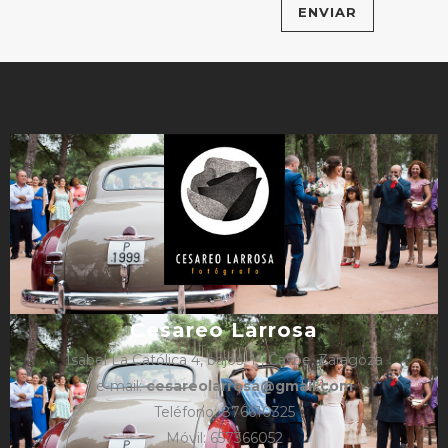
Cesareo Larrosa
Isabel La Católica 4, bajos, 1º, Caspe, Zaragoza
e-mail:
cesareolarrosa@gmail.com
Teléfono: 876610325
Móvil: 657366052