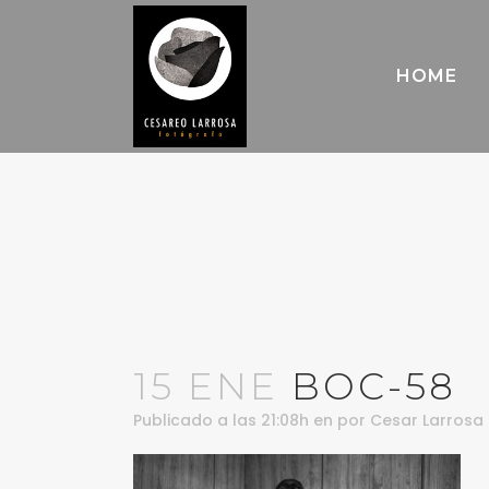
HOME
15 ENE
BOC-58
Publicado a las 21:08h
en
por
Cesar Larrosa