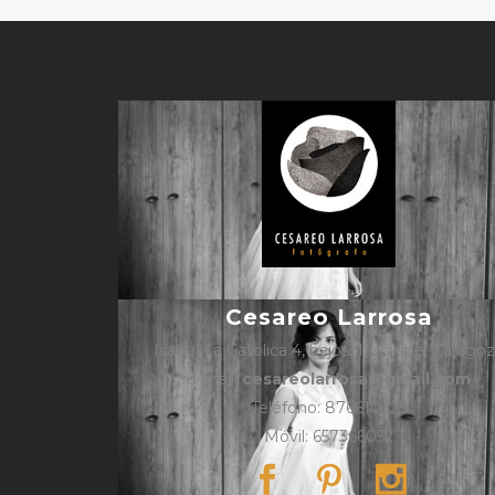
Cesareo Larrosa
Isabel La Católica 4, bajos, 1º, Caspe, Zarago
e-mail:
cesareolarrosa@gmail.com
Teléfono: 876610325
Móvil: 657366052