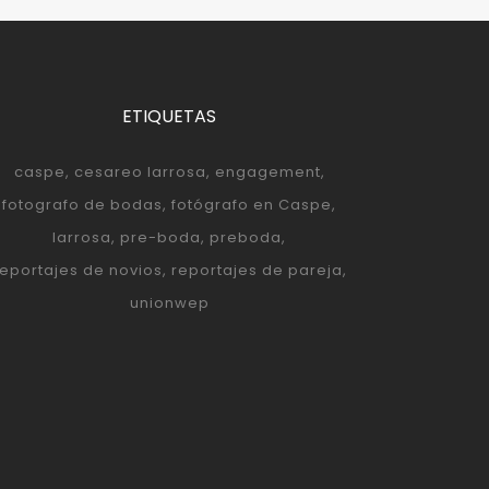
ETIQUETAS
caspe
cesareo larrosa
engagement
fotografo de bodas
fotógrafo en Caspe
larrosa
pre-boda
preboda
reportajes de novios
reportajes de pareja
unionwep