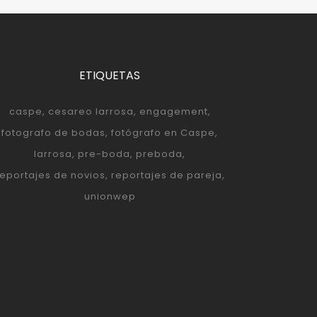
ETIQUETAS
caspe
cesareo larrosa
engagement
fotografo de bodas
fotógrafo en Caspe
larrosa
pre-boda
preboda
reportajes de novios
reportajes de pareja
unionwep