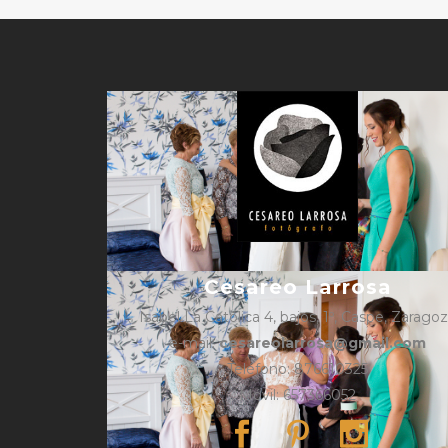
Cesareo Larrosa
Isabel La Católica 4, bajos, 1º, Caspe, Zarago
e-mail:
cesareolarrosa@gmail.com
Teléfono: 876610325
Móvil: 657366052