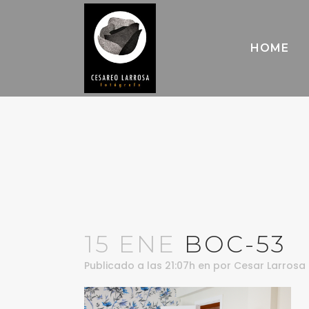
HOME
15 ENE
BOC-53
Publicado a las 21:07h
en
por
Cesar Larrosa