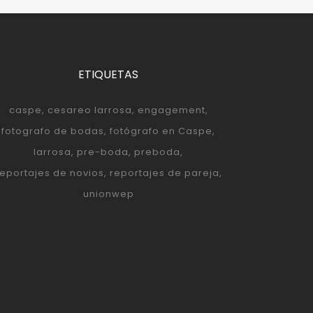
ETIQUETAS
caspe
cesareo larrosa
engagement
fotografo de bodas
fotógrafo en Caspe
larrosa
pre-boda
preboda
reportajes de novios
reportajes de pareja
unionwep