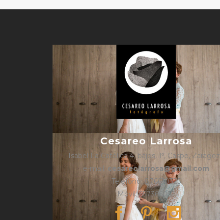
Cesareo Larrosa
Isabel La Católica 4, bajos, 1º, Caspe, Zarago
e-mail:
cesareolarrosa@gmail.com
Teléfono: 876610325
Móvil: 657366052