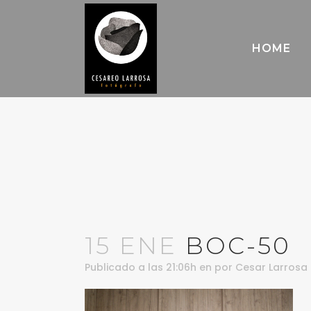
HOME
15 ENE
BOC-50
Publicado a las 21:06h
en
por
Cesar Larrosa