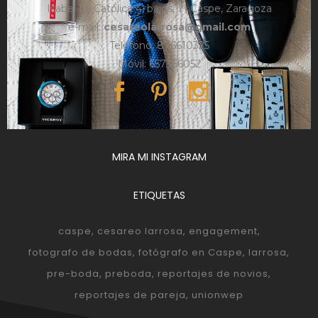
Isabel La Católica 4, bajos, 1º, Caspe, Zaragoza
e-mail:
cesareolarrosa@gmail.com
Teléfono: 876610325
Móvil: 657366052
MIRA MI INSTAGRAM
ETIQUETAS
caspe
cesareo larrosa
engagement
fotografo de bodas
fotógrafo en Caspe
larrosa
pre-boda
preboda
reportajes de novios
reportajes de pareja
unionwep