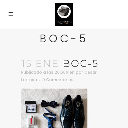
BOC-5
15 ENE
BOC-5
Publicado a las 20:56h
en
por
Cesar
Larrosa
0 Comentarios