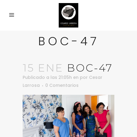
BOC-47
15 ENE
BOC-47
Publicado a las 21:05h
en
por
Cesar
Larrosa
0 Comentarios