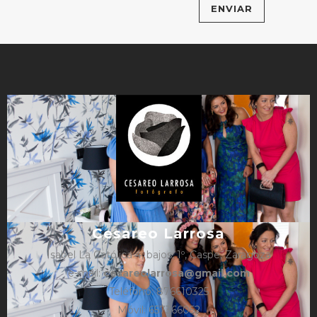
Cesareo Larrosa
Isabel La Católica 4, bajos, 1º, Caspe, Zaragoza
e-mail:
cesareolarrosa@gmail.com
Teléfono: 876610325
Móvil: 657366052