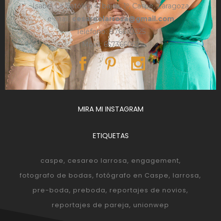
Isabel La Católica 4, bajos, 1º, Caspe, Zaragoza
e-mail:
cesareolarrosa@gmail.com
Teléfono: 876610325
Móvil: 657366052
MIRA MI INSTAGRAM
ETIQUETAS
caspe
cesareo larrosa
engagement
fotografo de bodas
fotógrafo en Caspe
larrosa
pre-boda
preboda
reportajes de novios
reportajes de pareja
unionwep