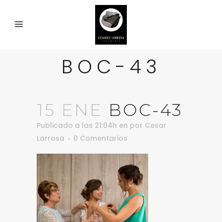
BOC-43
15 ENE
BOC-43
Publicado a las 21:04h
en
por
Cesar
Larrosa
0 Comentarios