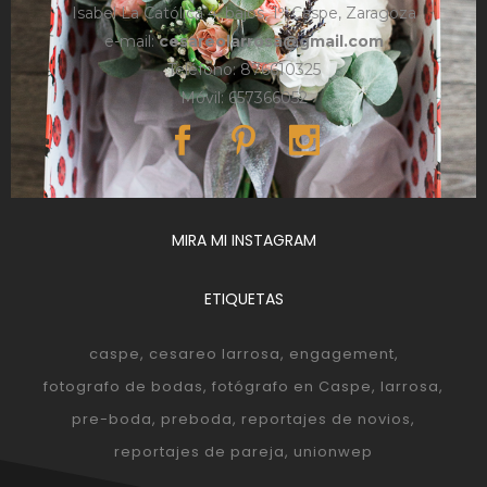
Isabel La Católica 4, bajos, 1º, Caspe, Zaragoza
e-mail:
cesareolarrosa@gmail.com
Teléfono: 876610325
Móvil: 657366052
MIRA MI INSTAGRAM
ETIQUETAS
caspe
cesareo larrosa
engagement
fotografo de bodas
fotógrafo en Caspe
larrosa
pre-boda
preboda
reportajes de novios
reportajes de pareja
unionwep