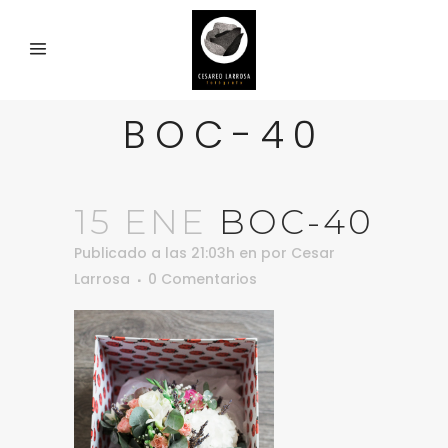
BOC-40
15 ENE
BOC-40
Publicado a las 21:03h
en
por
Cesar
Larrosa
0 Comentarios