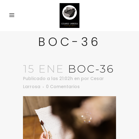
BOC-36
15 ENE
BOC-36
Publicado a las 21:02h
en
por
Cesar
Larrosa
0 Comentarios