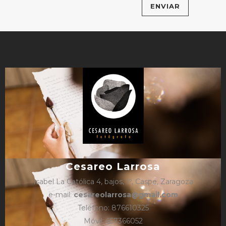
Cesareo Larrosa
Isabel La Católica 4, bajos, 1º, Caspe, Zaragoza
e-mail:
cesareolarrosa@gmail.com
Teléfono: 876610325
Móvil: 657366052