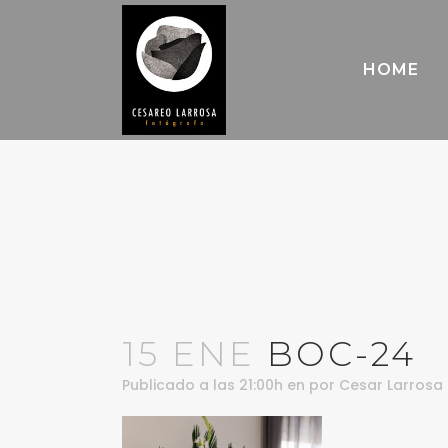
HOME
15 ENE
BOC-24
Publicado a las 21:00h
en
por
Cesar Larrosa