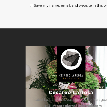
Save my name, email, and website in this b
Cesareo Larrosa
Isabel La Católica 4, bajos, 1º, Caspe, Zarago
e-mail:
cesareolarrosa@gmail.com