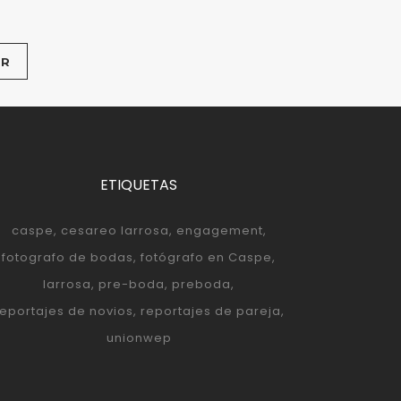
ETIQUETAS
caspe
cesareo larrosa
engagement
fotografo de bodas
fotógrafo en Caspe
larrosa
pre-boda
preboda
reportajes de novios
reportajes de pareja
unionwep