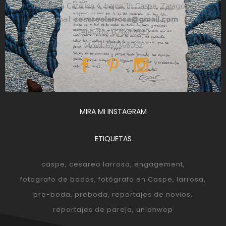
Isabel La Católica 4, bajos, 1º, Caspe, Zaragoza
e-mail:
cesareolarrosa@gmail.com
Teléfono: 876610325
Móvil: 657366052
MIRA MI INSTAGRAM
ETIQUETAS
caspe
cesareo larrosa
engagement
fotografo de bodas
fotógrafo en Caspe
larrosa
pre-boda
preboda
reportajes de novios
reportajes de pareja
unionwep