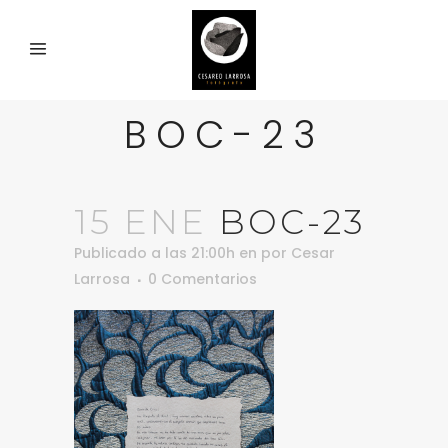
BOC-23
15 ENE
BOC-23
Publicado a las 21:00h
en
por
Cesar
Larrosa
0 Comentarios