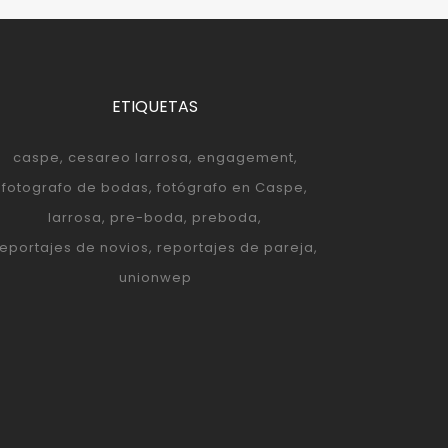
ETIQUETAS
caspe
cesareo larrosa
engagement
fotografo de bodas
fotógrafo en Caspe
larrosa
pre-boda
preboda
reportajes de novios
reportajes de pareja
unionwep