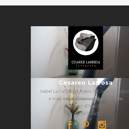
Cesareo Larrosa
Isabel La Católica 4, bajos, 1º, Caspe, Zarago
e-mail:
cesareolarrosa@gmail.com
Teléfono: 876610325
Móvil: 657366052