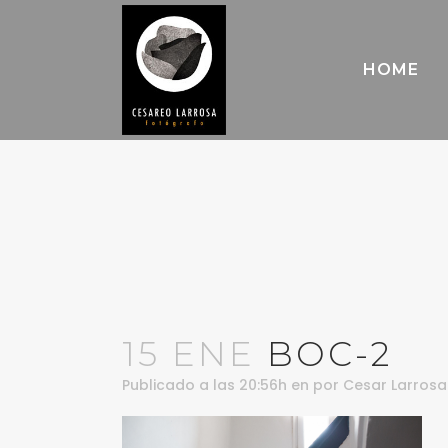
HOME
15 ENE
BOC-2
Publicado a las 20:56h
en
por
Cesar Larrosa