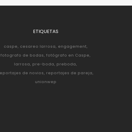
ETIQUETAS
caspe
cesareo larrosa
engagement
fotografo de bodas
fotógrafo en Caspe
larrosa
pre-boda
preboda
reportajes de novios
reportajes de pareja
unionwep