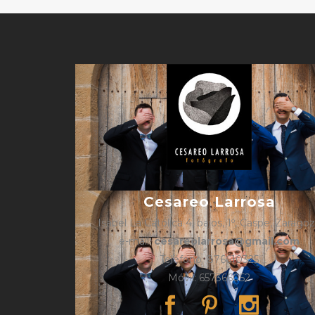
Cesareo Larrosa
Isabel La Católica 4, bajos, 1º, Caspe, Zarago
e-mail:
cesareolarrosa@gmail.com
Teléfono: 876610325
Móvil: 657366052