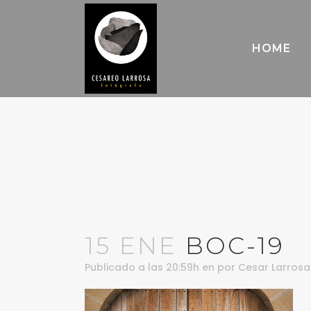
HOME
15 ENE
BOC-19
Publicado a las 20:59h
en
por
Cesar Larrosa